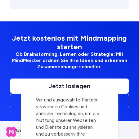
Jetzt kostenlos mit Mindmapping
starten
Ob Brainstorming, Lernen oder Strategie: Mit
MindMeister ordnen Sie Ihre Ideen und erkennen
Zusammenhänge schneller.
Jetzt loslegen
Vertrieb kontaktieren
Wir und ausgewählte Partner
verwenden Cookies und
ähnliche Technologien, um die
Nutzung unserer Webseiten
und Dienste zu analysieren
Unternehmen
und zu verbessern. Ihre