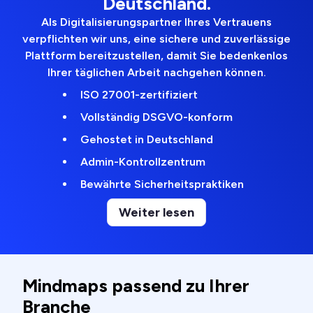
Deutschland.
Als Digitalisierungspartner Ihres Vertrauens
verpflichten wir uns, eine sichere und zuverlässige
Plattform bereitzustellen, damit Sie bedenkenlos
Ihrer täglichen Arbeit nachgehen können.
ISO 27001-zertifiziert
Vollständig DSGVO-konform
Gehostet in Deutschland
Admin-Kontrollzentrum
Bewährte Sicherheitspraktiken
Weiter lesen
Mindmaps passend zu Ihrer
Branche