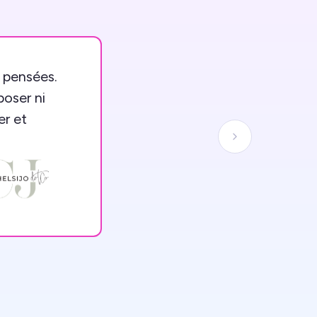
s pensées.
poser ni
er et
Next slide