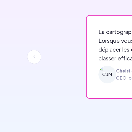
La cartograp
Lorsque vous 
déplacer les
classer effi
Previous slide
Chelsi
CJM
CEO, c