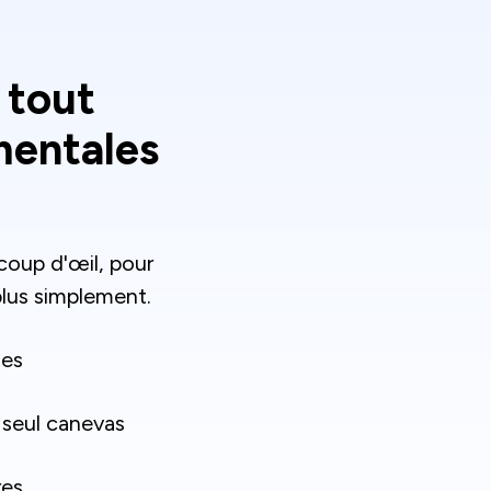
 tout
mentales
coup d'œil, pour
lus simplement.
hes
 seul canevas
res