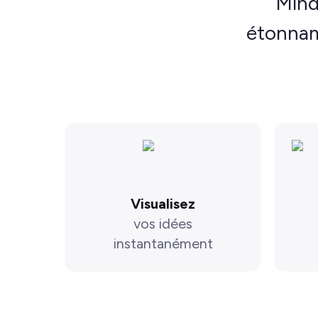
Mind
étonnam
Visualisez
vos idées
instantanément