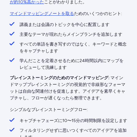
が約10%高かった
ことがわかりました。
マインドマッピングノートを取る
ためのいくつかのヒント:
講義または会議のトピックを中心に配置します
主要なテーマが現れたらメインブランチを追加します
すべての単語を書き写すのではなく、キーワードと概念
をキャプチャします
学んだことを定着させるために24時間以内にマップを
レビューして洗練します
ブレインストーミングのためのマインドマッピング:
マイン
ドマップブレインストーミングの視覚的で非線形なフォーマ
ットは自由な関連付けを促進します。アイデアを素早くキャ
プチャし、フローが遅くなったら整理できます。
シンプルなブレインストーミングフロー:
キャプチャフェーズに10〜15分の時間制限を設定します
フィルタリングせずに思いつくすべてのアイデアを追加