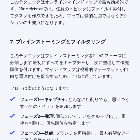
このテクニックはオンラインマインドマップで最も効果的で
す。MindMeisterでは、任意のトピックにファイルを添付し
てタスクを作成できるため、マップは静的な図ではなくアク
ションの出発点になります。
7. ブレインストーミングとフィルタリング
このテクニックはブレインストーミングを2つのフェーズに
分割します:最初にすべてをキャプチャし、次に整理して優先
順位を付けます。マインドマップは視覚的フォーマットが自
由な関連付けを促進するため、これに適しています。
フローは次のようになります:
フェーズ1—キャプチャ:
どんなに粗削りでも、思いつく
すべてのアイデアを追加します
フェーズ2—整理:
類似のアイデアをグループ化し、重
複を削除し、優先順位を特定します
フェーズ3—洗練:
ブランチを再構築し、最も有望なアイ