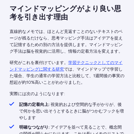
マインドマッピングがより良い思
考を引き出す理由
直線的なメモでは、ほとんど見返すことのないテキストのペ
ージが残るだけなら、思考マッピング手法はアイデアを捉え
て記憶するための別の方法を提供します。マインドマッピン
グ手法は脳を視覚的に活用し、情報の定着方法を変えます。
研究がこれを裏付けています。
学習テクニックとしてのマイ
ンドマッピングに関する研究
では、マインドマップで学習し
た場合、学生の通常の学習方法と比較して、1週間後の事実の
想起が約10%高いことがわかりました。
実際には次のようになります:
記憶の定着向上:
視覚的および空間的な手がかりが、後
で何かを思い出そうとするときに脳がつかむフックを増
やします
明確なつながり:
アイデアを並べて見ることで、概念間
の関係が明らかになります。これは長いメモのリストで