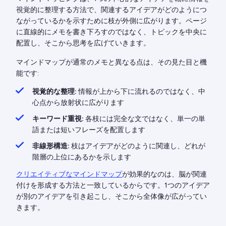
視覚的に整理する方法で、関連するアイデアがどのようにつ
ながっているかを示すために枝が外側に広がります。ページ
に直線的にメモを書き下ろすのではなく、トピックを中央に
配置し、そこから思考を広げていきます。
マインドマップが通常のメモと異なる点は、その見た目と機
能です:
視覚的な整理:
情報が上から下に流れるのではなく、中
心点から放射状に広がります
キーワード重視:
各枝には完全な文ではなく、単一の単
語または短いフレーズを配置します
非線形構造:
枝はアイデアがどのように関連し、どれが
階層の上位にあるかを示します
クリエイティブなマインドマップ
が効果的なのは、脳が関連
付けを形成する方法と一致しているからです。1つのアイデア
が別のアイデアを引き起こし、そこから全体像が広がってい
きます。