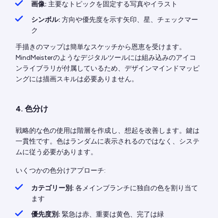
画像:
主要なトピックを固定する写真やイラスト
シンボル:
方向や優先度を示す矢印、星、チェックマー
ク
手描きのマップは簡単なスケッチから恩恵を受けます。
MindMeisterのようなデジタルツールには組み込みのアイコ
ンライブラリが付属しているため、デザインマインドマッピ
ングには描画スキルは必要ありません。
4. 色分け
戦略的な色の使用は階層を作成し、想起を改善します。鍵は
一貫性です。色はランダムに表示されるのではなく、システ
ムに従う必要があります。
いくつかの色分けアプローチ:
カテゴリー別:
各メインブランチに独自の色を割り当て
ます
優先度別:
緊急は赤、重要は黄色、完了は緑