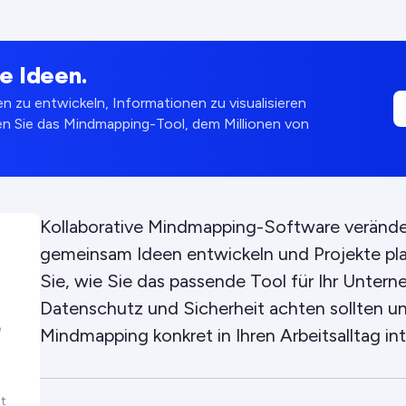
e Ideen.
 zu entwickeln, Informationen zu visualisieren
n Sie das Mindmapping-Tool, dem Millionen von
Kollaborative Mindmapping-Software veränder
gemeinsam Ideen entwickeln und Projekte plan
Sie, wie Sie das passende Tool für Ihr Untern
Datenschutz und Sicherheit achten sollten un
e
Mindmapping konkret in Ihren Arbeitsalltag int
ät