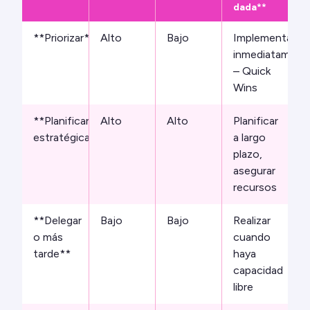
dada**
**Priorizar**
Alto
Bajo
Implementar
inmediatament
– Quick
Wins
**Planificar
Alto
Alto
Planificar
estratégicamente**
a largo
plazo,
asegurar
recursos
**Delegar
Bajo
Bajo
Realizar
o más
cuando
tarde**
haya
capacidad
libre