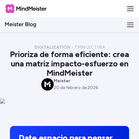
DIGITALIZATION
-
7
MIN LECTURA
Prioriza de forma eficiente: crea
una matriz impacto-esfuerzo en
MindMeister
Meister
M
20 de febrero de 2026
Date espacio para pensar.