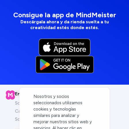
Consigue la app de MindMeister
Descárgala ahora y da rienda suelta a tu
creatividad estés donde estés.
Empresa
Nosotros y socios
seleccionados utilizamos
Sobre nosotros
cookies y tecnologías
Carreras
similares para analizar y
Socios
mejorar nuestros sitios web y
servicios. Al hacer clic en