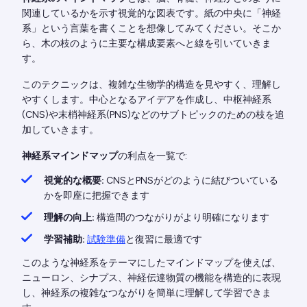
関連しているかを示す視覚的な図表です。紙の中央に「神経
系」という言葉を書くことを想像してみてください。そこか
ら、木の枝のように主要な構成要素へと線を引いていきま
す。
このテクニックは、複雑な生物学的構造を見やすく、理解し
やすくします。中心となるアイデアを作成し、中枢神経系
(CNS)や末梢神経系(PNS)などのサブトピックのための枝を追
加していきます。
神経系マインドマップ
の利点を一覧で:
視覚的な概要:
CNSとPNSがどのように結びついている
かを即座に把握できます
理解の向上:
構造間のつながりがより明確になります
学習補助:
試験準備
と復習に最適です
このような神経系をテーマにしたマインドマップを使えば、
ニューロン、シナプス、神経伝達物質の機能を構造的に表現
し、神経系の複雑なつながりを簡単に理解して学習できま