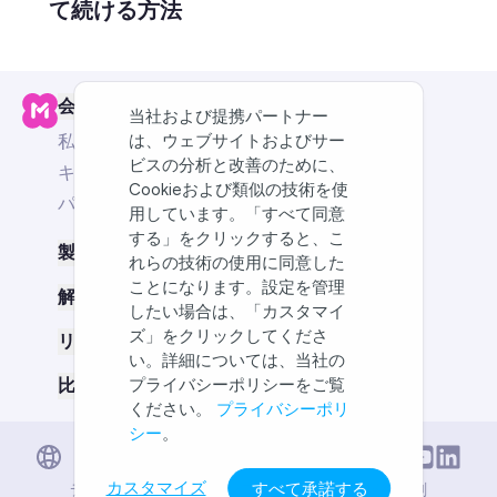
て続ける方法
会社
当社および提携パートナー
は、ウェブサイトおよびサー
私たちについて
ビスの分析と改善のために、
キャリア
Cookieおよび類似の技術を使
パートナー
用しています。「すべて同意
する」をクリックすると、こ
製品
れらの技術の使用に同意した
ことになります。設定を管理
解決策
したい場合は、「カスタマイ
ズ」をクリックしてくださ
リソース
い。詳細については、当社の
プライバシーポリシーをご覧
比較：MindMeister vs
ください。
プライバシーポリ
シー
。
English
日本語
Deutsch
カスタマイズ
すべて承諾する
デジタルサービス法
コンプライアンス
利用規約
印刷