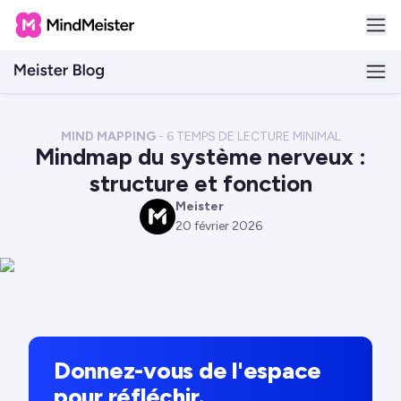
MIND MAPPING
-
6
TEMPS DE LECTURE MINIMAL
Mindmap du système nerveux :
structure et fonction
Meister
M
20 février 2026
Donnez-vous de l'espace
pour réfléchir.