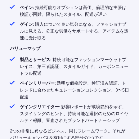
ペイン:
持続可能なオプションは高価、倫理的な主張は
検証が困難、限られたスタイル、配送が遅い
ゲイン:
購入について良い気分になる、ファッショナブ
ルに見える、公正な労働をサポートする、アイテムを迅
速に受け取る
バリューマップ:
製品とサービス:
持続可能なファッションマーケットプ
レイス、第三者認証、スタイルガイド、カーボンニュー
トラル配送
ペインリリーバー:
透明な価格設定、検証済み認証、ト
レンドに合わせたキュレーションコレクション、3〜5日
配送
ゲインクリエイター:
影響レポートが環境節約を示す、
スタイリングのヒント、持続可能な選択のためのロイヤ
ルティ報酬、審査されたブランドパートナーシップ
2つの非常に異なるビジネス、同じフレームワーク。それが
バリューキャンバスを有用にする部分の1つです。