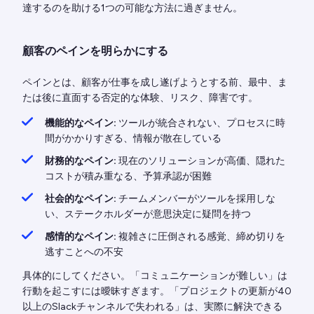
達するのを助ける1つの可能な方法に過ぎません。
顧客のペインを明らかにする
ペインとは、顧客が仕事を成し遂げようとする前、最中、ま
たは後に直面する否定的な体験、リスク、障害です。
機能的なペイン:
ツールが統合されない、プロセスに時
間がかかりすぎる、情報が散在している
財務的なペイン:
現在のソリューションが高価、隠れた
コストが積み重なる、予算承認が困難
社会的なペイン:
チームメンバーがツールを採用しな
い、ステークホルダーが意思決定に疑問を持つ
感情的なペイン:
複雑さに圧倒される感覚、締め切りを
逃すことへの不安
具体的にしてください。「コミュニケーションが難しい」は
行動を起こすには曖昧すぎます。「プロジェクトの更新が40
以上のSlackチャンネルで失われる」は、実際に解決できる