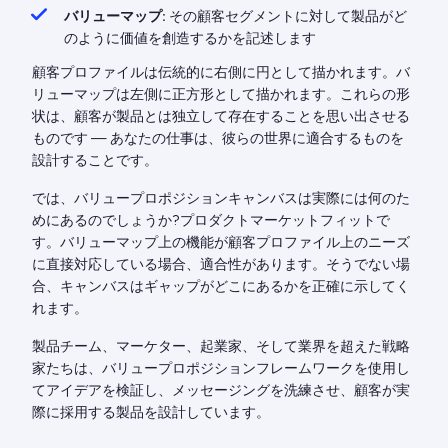
バリューマップ:
その顧客セグメントに対して製品がど
のように価値を創造するかを記述します
顧客プロファイルは伝統的に右側に円として描かれます。バ
リューマップは左側に正方形として描かれます。これらの形
状は、顧客が製品とは独立して存在することを思い出させる
ものです — あなたの仕事は、彼らの世界に適合するものを
設計することです。
では、バリュープロポジションキャンバスは実際には何のた
めにあるのでしょうか?プロダクトマーケットフィットで
す。バリューマップ上の機能が顧客プロファイル上のニーズ
に直接対応している場合、適合性があります。そうでない場
合、キャンバスはギャップがどこにあるかを正確に示してく
れます。
製品チーム、マーケター、起業家、そして業界を超えた戦略
家たちは、バリュープロポジションフレームワークを使用し
てアイデアを検証し、メッセージングを洗練させ、顧客が実
際に採用する製品を設計しています。