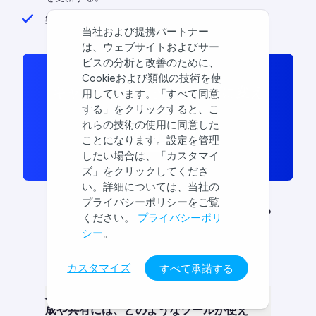
製品メッセージ
当社および提携パートナー
は、ウェブサイトおよびサー
ビスの分析と改善のために、
Cookieおよび類似の技術を使
キャンバスを生きたマップに変え
用しています。「すべて同意
する」をクリックすると、こ
よう
れらの技術の使用に同意した
はじめる
ことになります。設定を管理
したい場合は、「カスタマイ
ズ」をクリックしてくださ
い。詳細については、当社の
プライバシーポリシーをご覧
よくある質問｜バリュープ
ください。
プライバシーポリ
シー
。
ロポジションキャンバス
FAQ
カスタマイズ
すべて承諾する
バリュープロポジションキャンバスの作
成や共有には、どのようなツールが使え