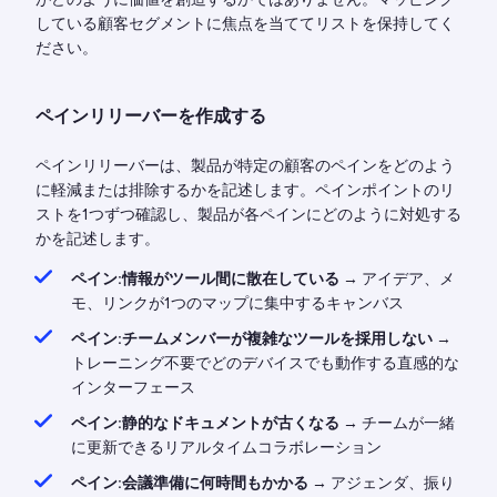
している顧客セグメントに焦点を当ててリストを保持してく
ださい。
ペインリリーバーを作成する
ペインリリーバーは、製品が特定の顧客のペインをどのよう
に軽減または排除するかを記述します。ペインポイントのリ
ストを1つずつ確認し、製品が各ペインにどのように対処する
かを記述します。
ペイン:情報がツール間に散在している
→ アイデア、メ
モ、リンクが1つのマップに集中するキャンバス
ペイン:チームメンバーが複雑なツールを採用しない
→
トレーニング不要でどのデバイスでも動作する直感的な
インターフェース
ペイン:静的なドキュメントが古くなる
→ チームが一緒
に更新できるリアルタイムコラボレーション
ペイン:会議準備に何時間もかかる
→ アジェンダ、振り