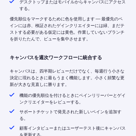
デスクトップまたはモバイルからキャンバスにアクセス
する。
優先順位をマークするために色を使用します — 最優先のペ
インには赤、検証されたゲインクリエイターには緑、まだテ
ストする必要がある仮定には黄色。作業していないブランチ
を折りたたんで、ビューを集中させます。
キャンバスを週次ワークフローに統合する
キャンバスは、四半期レビューだけでなく、毎週行う小さな
決定に現れるときに最もうまく機能します。小さく頻繁な更
新が大きな見直しに勝ります。
機能の優先順位を付けるときにペインリリーバーとゲイ
ンクリエイターをレビューする。
サポートチケットで発見された新しいペインを追加す
る。
顧客インタビューまたはユーザーテスト後にキャンバス
を更新する。