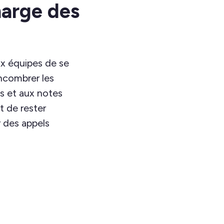
harge des
x équipes de se
ncombrer les
s et aux notes
et de rester
r des appels