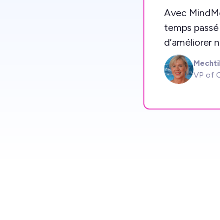
Avec MindMei
temps passé à
d’améliorer n
Mechti
MK
VP of C