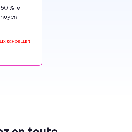
 50 % le
n moyen
ez en toute