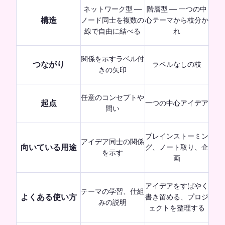
ネットワーク型 —
階層型 — 一つの中
構造
ノード同士を複数の
心テーマから枝分か
線で自由に結べる
れ
関係を示すラベル付
つながり
ラベルなしの枝
きの矢印
任意のコンセプトや
起点
一つの中心アイデア
問い
ブレインストーミン
アイデア同士の関係
向いている用途
グ、ノート取り、企
を示す
画
アイデアをすばやく
テーマの学習、仕組
よくある使い方
書き留める、プロジ
みの説明
ェクトを整理する