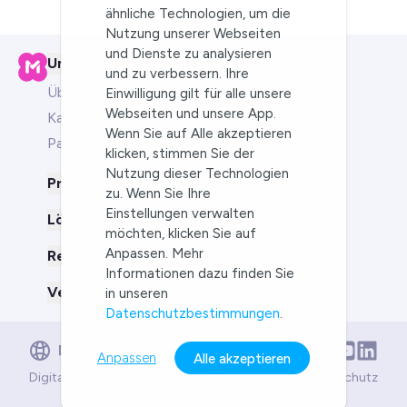
ähnliche Technologien, um die
Nutzung unserer Webseiten
und Dienste zu analysieren
Unternehmen
und zu verbessern. Ihre
Über uns
Einwilligung gilt für alle unsere
Webseiten und unsere App.
Karriere
Wenn Sie auf Alle akzeptieren
Partner-Programm
klicken, stimmen Sie der
Nutzung dieser Technologien
Produkt
zu. Wenn Sie Ihre
Einstellungen verwalten
Lösungen für
möchten, klicken Sie auf
Anpassen. Mehr
Ressourcen
Informationen dazu finden Sie
Vergleich mit
in unseren
Datenschutzbestimmungen
.
English
Deutsch
Anpassen
Alle akzeptieren
Deutsch
Digital Services Act
Compliance
AGB
Impressum
Datenschutz
Português
©
2026
MindMeister