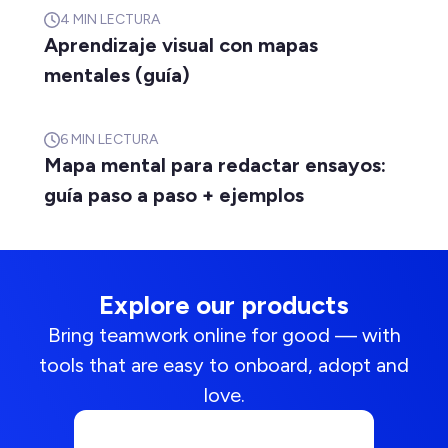
4
MIN LECTURA
Aprendizaje visual con mapas
mentales (guía)
6
MIN LECTURA
Mapa mental para redactar ensayos:
guía paso a paso + ejemplos
Explore our products
Bring teamwork online for good — with
tools that are easy to onboard, adopt and
love.