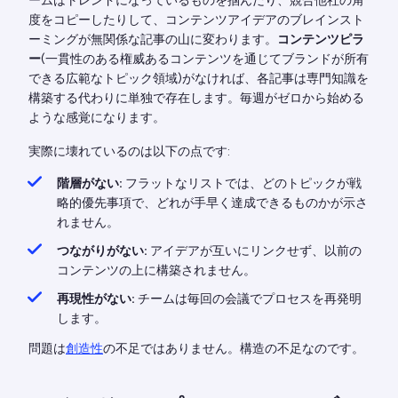
ームはトレンドになっているものを掴んだり、競合他社の角
度をコピーしたりして、コンテンツアイデアのブレインスト
ーミングが無関係な記事の山に変わります。
コンテンツピラ
ー
(一貫性のある権威あるコンテンツを通じてブランドが所有
できる広範なトピック領域)がなければ、各記事は専門知識を
構築する代わりに単独で存在します。毎週がゼロから始める
ような感覚になります。
実際に壊れているのは以下の点です:
階層がない:
フラットなリストでは、どのトピックが戦
略的優先事項で、どれが手早く達成できるものかが示さ
れません。
つながりがない:
アイデアが互いにリンクせず、以前の
コンテンツの上に構築されません。
再現性がない:
チームは毎回の会議でプロセスを再発明
します。
問題は
創造性
の不足ではありません。構造の不足なのです。