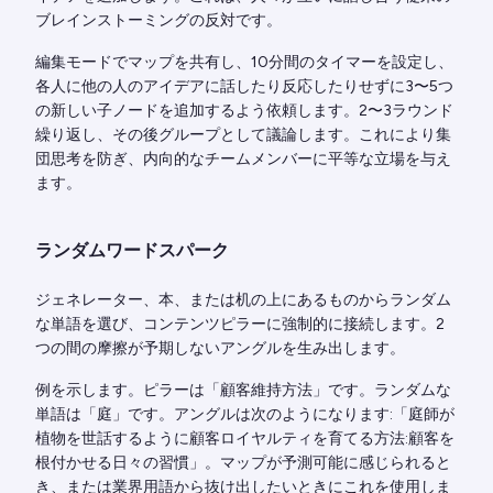
ブレインストーミングの反対です。
編集モードでマップを共有し、10分間のタイマーを設定し、
各人に他の人のアイデアに話したり反応したりせずに3〜5つ
の新しい子ノードを追加するよう依頼します。2〜3ラウンド
繰り返し、その後グループとして議論します。これにより集
団思考を防ぎ、内向的なチームメンバーに平等な立場を与え
ます。
ランダムワードスパーク
ジェネレーター、本、または机の上にあるものからランダム
な単語を選び、コンテンツピラーに強制的に接続します。2
つの間の摩擦が予期しないアングルを生み出します。
例を示します。ピラーは「顧客維持方法」です。ランダムな
単語は「庭」です。アングルは次のようになります:「庭師が
植物を世話するように顧客ロイヤルティを育てる方法:顧客を
根付かせる日々の習慣」。マップが予測可能に感じられると
き、または業界用語から抜け出したいときにこれを使用しま