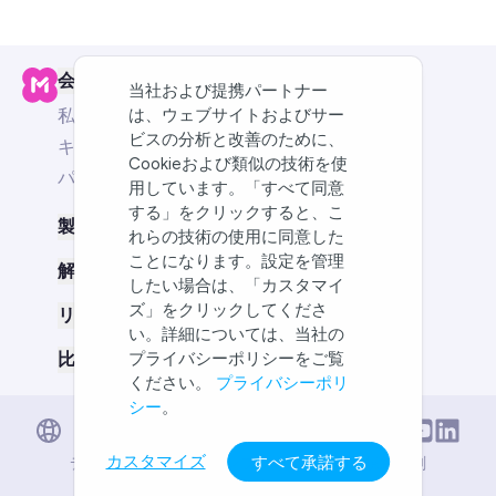
会社
当社および提携パートナー
私たちについて
は、ウェブサイトおよびサー
ビスの分析と改善のために、
キャリア
Cookieおよび類似の技術を使
パートナー
用しています。「すべて同意
する」をクリックすると、こ
製品
れらの技術の使用に同意した
ことになります。設定を管理
解決策
したい場合は、「カスタマイ
ズ」をクリックしてくださ
リソース
い。詳細については、当社の
比較：MindMeister vs
プライバシーポリシーをご覧
ください。
プライバシーポリ
シー
。
English
日本語
Deutsch
カスタマイズ
すべて承諾する
デジタルサービス法
コンプライアンス
利用規約
印刷
Português
プライバシー