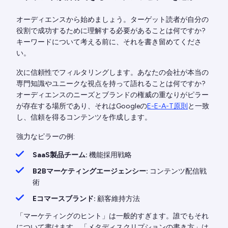
オーディエンスから始めましょう。ターゲット読者が自分の
役割で成功するために理解する必要があることは何ですか?
キーワードについて考える前に、それを書き留めてくださ
い。
次に信頼性でフィルタリングします。あなたの会社が本当の
専門知識やユニークな視点を持って語れることは何ですか?
オーディエンスのニーズとブランドの権威の重なりがピラー
が存在する場所であり、それはGoogleの
E-E-A-T原則
と一致
し、信頼を得るコンテンツを作成します。
強力なピラーの例:
SaaS製品チーム:
機能採用戦略
B2Bマーケティングエージェンシー:
コンテンツ配信戦
術
Eコマースブランド:
顧客維持方法
「マーケティングのヒント」は一般的すぎます。誰でもそれ
について書けます。「メタディスクリプションの書き方」は