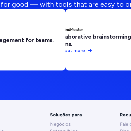
for good — with tools that are easy to o
Collaborative brainstormin
nagement for teams.
teams.
Find out more
Soluções para
Recu
Negócios
Fale