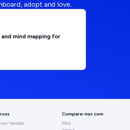
nboard, adopt and love.
g and mind mapping for
rsos
Compare-nos com
 com Vendas
Miro