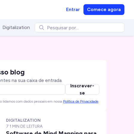
Entrar
Comece agora
Digitalization
sso blog
ntes na sua caixa de entrada.
Inscrever-
se
mo lidamos com dados pessoais em nossa
Política de Privacidade
.
DIGITALIZATION
7
1 MIN DE LEITURA
Software de Mind Mapping para