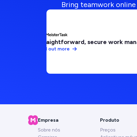
Bring teamwork online 
Straightforward, secure work ma
Find out more
Empresa
Produto
Sobre nós
Preços