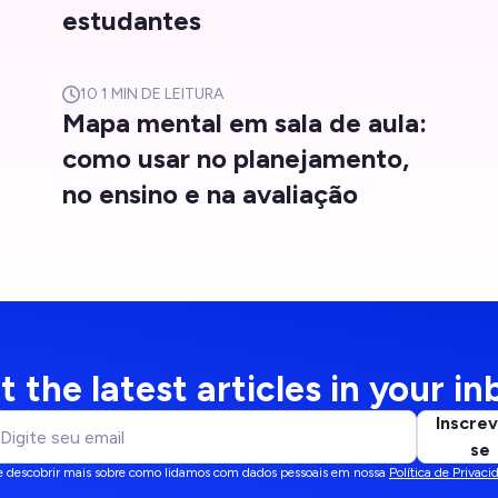
estudantes
10
1 MIN DE LEITURA
Mapa mental em sala de aula:
como usar no planejamento,
no ensino e na avaliação
t the latest articles in your in
Inscrev
se
 descobrir mais sobre como lidamos com dados pessoais em nossa
Política de Privaci