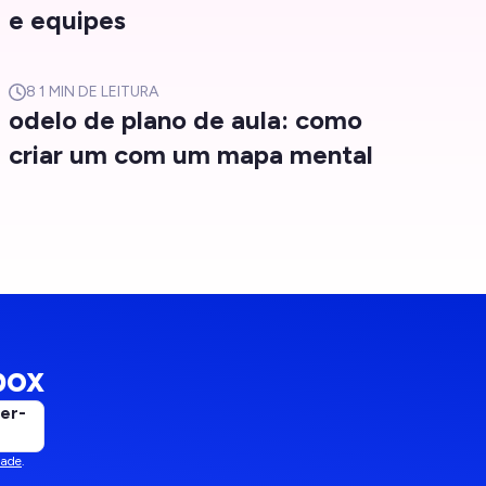
e equipes
8
1 MIN DE LEITURA
odelo de plano de aula: como
criar um com um mapa mental
box
er-
dade
.