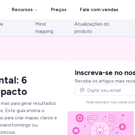
Recursos
Preços
Fale com vendas
de
Mind
Atualizações do
mapping
produto
Inscreva-se no no
tal: 6
Receba os artigos mais rece
mpacto
Pode descobrir mais sobre co
 mas para gerar resultados
as. Este guia ensina o
as para criar mapas claros e
 brainstormings ou
precisa.