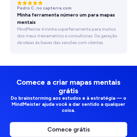
Pedro C. no capterra.com
Minha ferramenta número um para mapas
mentais
MindMeister é minha superferramenta para muitos
dos meus treinamentos e consultorias. Da geração
de ideias às bases das sessões com clientes.
Comece a criar mapas mentais
grátis
Do brainstorming aos estudos e à estratégia — o
MindMeister ajuda você a dar sentido a qualquer
coisa.
Comece grátis