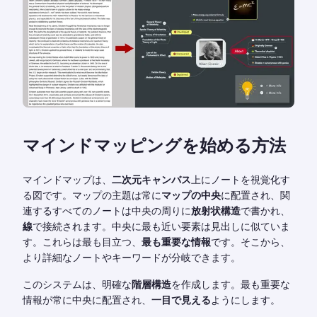
マインドマッピングを始める方法
マインドマップは、
二次元キャンバス
上にノートを視覚化す
る図です。マップの主題は常に
マップの中央
に配置され、関
連するすべてのノートは中央の周りに
放射状構造
で書かれ、
線
で接続されます。中央に最も近い要素は見出しに似ていま
す。これらは最も目立つ、
最も重要な情報
です。そこから、
より詳細なノートやキーワードが分岐できます。
このシステムは、明確な
階層構造
を作成します。最も重要な
情報が常に中央に配置され、
一目で見える
ようにします。