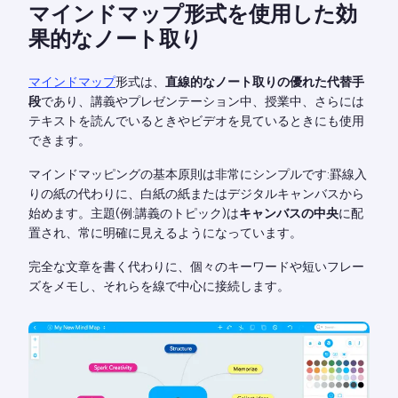
マインドマップ形式を使用した効
果的なノート取り
マインドマップ
形式は、
直線的なノート取りの優れた代替手
段
であり、講義やプレゼンテーション中、授業中、さらには
テキストを読んでいるときやビデオを見ているときにも使用
できます。
マインドマッピングの基本原則は非常にシンプルです:罫線入
りの紙の代わりに、白紙の紙またはデジタルキャンバスから
始めます。主題(例:講義のトピック)は
キャンバスの中央
に配
置され、常に明確に見えるようになっています。
完全な文章を書く代わりに、個々のキーワードや短いフレー
ズをメモし、それらを線で中心に接続します。