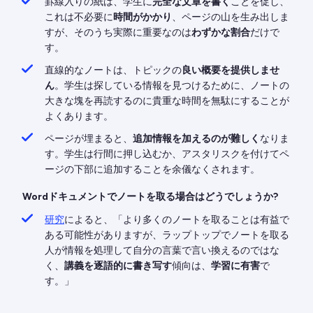
罫線入りの紙は、学生に
完全な文章を書く
ことを促し、
これは不必要に
時間がかかり
、ページの山を生み出しま
すが、そのうち実際に重要なのは
わずかな割合
だけで
す。
直線的なノートは、トピックの
良い概要を提供しませ
ん
。学生は探している情報を見つけるために、ノートの
大きな塊を再読するのに貴重な時間を無駄にすることが
よくあります。
ページが埋まると、
追加情報を加えるのが難しく
なりま
す。学生は行間に押し込むか、アスタリスクを付けてペ
ージの下部に追加することを余儀なくされます。
Wordドキュメントでノートを取る場合はどうでしょうか?
研究
によると、「より多くのノートを取ることは有益で
ある可能性がありますが、ラップトップでノートを取る
人が情報を処理して自分の言葉で言い換えるのではな
く、
講義を逐語的に書き写す
傾向は、
学習に有害
で
す。」