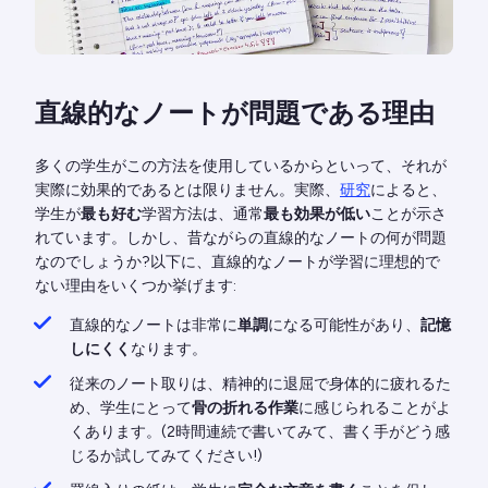
直線的なノートが問題である理由
多くの学生がこの方法を使用しているからといって、それが
実際に効果的であるとは限りません。実際、
研究
によると、
学生が
最も好む
学習方法は、通常
最も効果が低い
ことが示さ
れています。しかし、昔ながらの直線的なノートの何が問題
なのでしょうか?以下に、直線的なノートが学習に理想的で
ない理由をいくつか挙げます:
直線的なノートは非常に
単調
になる可能性があり、
記憶
しにくく
なります。
従来のノート取りは、精神的に退屈で身体的に疲れるた
め、学生にとって
骨の折れる作業
に感じられることがよ
くあります。(2時間連続で書いてみて、書く手がどう感
じるか試してみてください!)