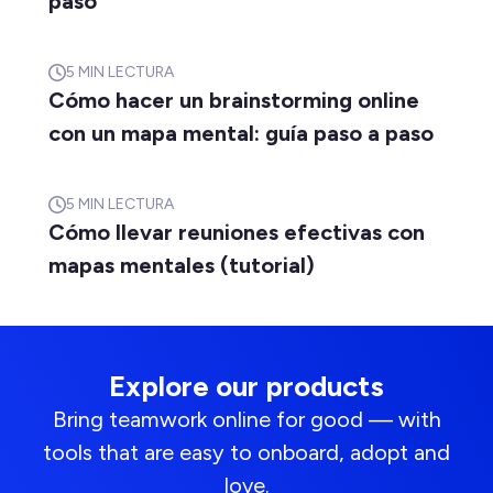
paso
5
MIN LECTURA
Cómo hacer un brainstorming online
con un mapa mental: guía paso a paso
5
MIN LECTURA
Cómo llevar reuniones efectivas con
mapas mentales (tutorial)
Explore our products
Bring teamwork online for good — with
tools that are easy to onboard, adopt and
love.