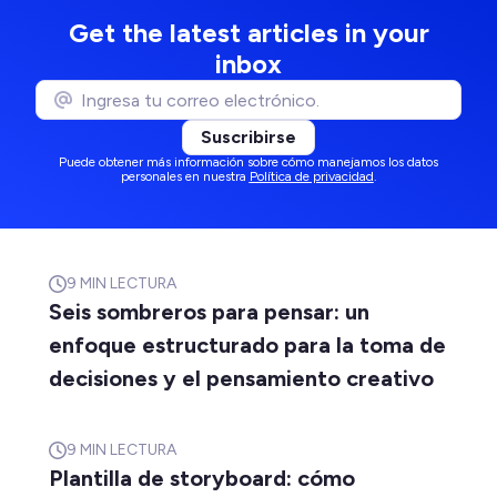
Get the latest articles in your
inbox
Suscribirse
Puede obtener más información sobre cómo manejamos los datos
personales en nuestra
Política de privacidad
.
9
MIN LECTURA
Seis sombreros para pensar: un
enfoque estructurado para la toma de
decisiones y el pensamiento creativo
9
MIN LECTURA
Plantilla de storyboard: cómo