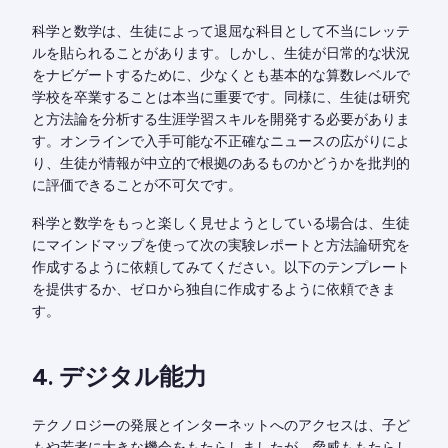
科学と数学は、生徒によって退屈な科目として不当にレッテ
ルを貼られることがあります。しかし、生徒が日常的な状況
をナビゲートするために、少なくとも基本的な算数レベルで
学校を卒業することは本当に重要です。同様に、生徒は研究
と方法論を分析する生涯学習スキルを開発する必要がありま
す。オンラインで入手可能な不正確なニュースの広がりによ
り、生徒が情報が中立的で根拠のあるものかどうかを批判的
に評価できることが不可欠です。
科学と数学をもっと楽しく見せようとしている場合は、生徒
にマインドマップを使って次の実験レポートと方法論研究を
作成するように依頼してみてください。以下のテンプレート
を提供するか、ゼロから独自に作成するように依頼できま
す。
4. デジタル能力
テクノロジーの発展とインターネットへのアクセスは、子ど
もや若者に大きな機会をもたらしましたが、脅威ももたらし