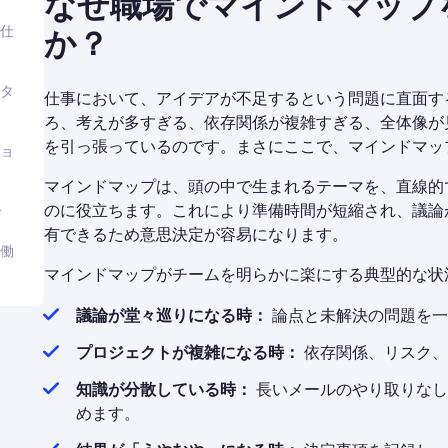
なぜ職場でマインドマップ
仕
か？
タ
仕事において、アイデアが不足するという問題に直面す
ろ、考えが多すぎる、依存関係が複雑すぎる、全体像が
を引っ張っているのです。まさにここで、マインドマッ
ョ
マインドマップは、頭の中で生まれるテーマを、直線的
のに役立ちます。これにより準備時間が短縮され、議論
合
有できるため意思決定が容易になります。
働
マインドマップがチームを明らかに楽にする典型的な状
議論が堂々巡りになる時：
論点と未解決の問題を一
プロジェクトが複雑になる時：
依存関係、リスク、
知識が分散している時：
長いメールのやり取りなし
めます。